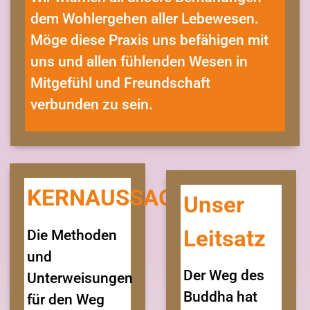
dem Wohlergehen aller Lebewesen.
Möge diese Praxis uns befähigen mit
uns und allen fühlenden Wesen in
Mitgefühl und Freundschaft
verbunden zu sein.
KERNAUSSAGE
Unser
Leitsatz
Die Methoden
und
Der Weg des
Unterweisungen
Buddha hat
für den Weg