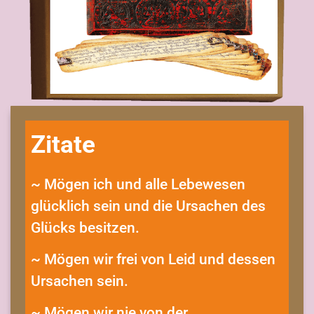
Zitate
~ Mögen ich und alle Lebewesen
glücklich sein und die Ursachen des
Glücks besitzen.
~ Mögen wir frei von Leid und dessen
Ursachen sein.
~ Mögen wir nie von der